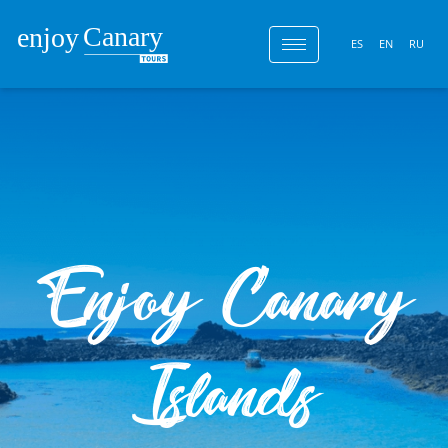
ES
EN
RU
Enjoy Canary
Islands