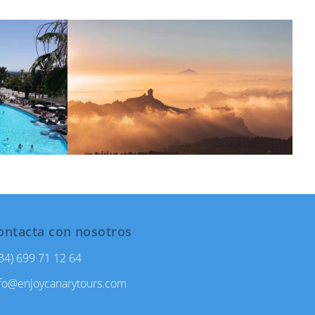
ontacta con nosotros
34) 699 71 12 64
fo@enjoycanarytours.com