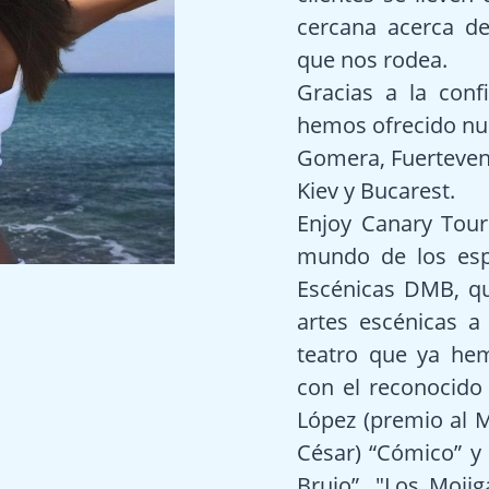
cercana acerca de
que nos rodea.
Gracias a la con
hemos ofrecido nue
Gomera, Fuertevent
Kiev y Bucarest.
Enjoy Canary Tour
mundo de los esp
Escénicas DMB, qu
artes escénicas a
teatro que ya he
con el reconocido 
López (premio al 
César) “Cómico” y “
Brujo”, "Los Moji