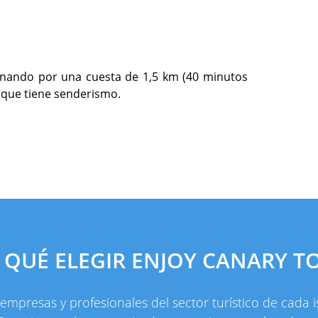
inando por una cuesta de 1,5 km (40 minutos
 que tiene senderismo.
 QUÉ ELEGIR ENJOY CANARY T
presas y profesionales del sector turístico de cada is