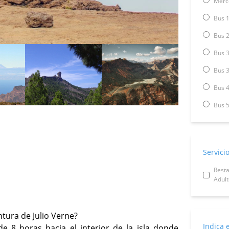
Merce
Bus 1
Bus 2
Bus 3
Bus 3
Bus 4
Bus 5
Servici
Rest
Adult
entura de Julio Verne?
Indica 
 de 8 horas hacia el interior de la isla donde