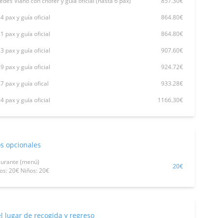
des Viano con chófer y guía oficial (hasta 6 pax)
857.30€
4 pax y guía oficial
864.80€
1 pax y guía oficial
864.80€
3 pax y guía oficial
907.60€
9 pax y guía oficial
924.72€
7 pax y guía ofical
933.28€
4 pax y guía oficial
1166.30€
os opcionales
aurante (menú)
20€
os: 20€ Niños: 20€
el lugar de recogida y regreso