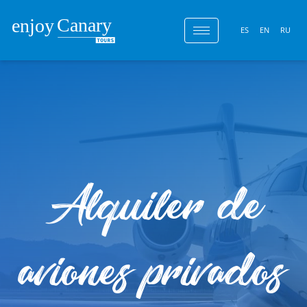
ES
EN
RU
Alquiler de
aviones privados