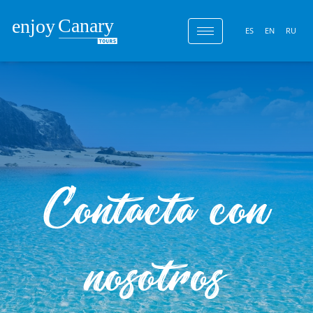
ES
EN
RU
Contacta con
nosotros