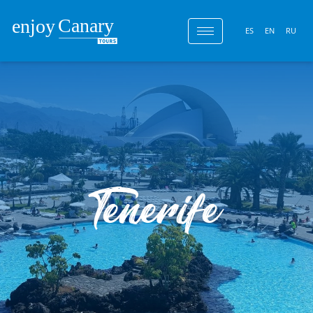
ES
EN
RU
Tenerife