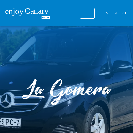
ES
EN
RU
La Gomera