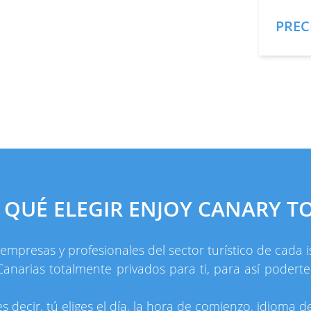
PREC
 QUÉ ELEGIR ENJOY CANARY T
presas y profesionales del sector turístico de cada is
anarias totalmente privados para ti, para así podert
 decir, tú eliges el día, la hora de comienzo, idioma de