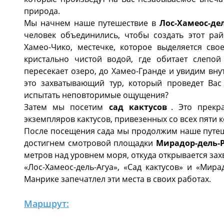
природа.
Мы начнем наше путешествие в
Лос-Хамеос-де
человек объединились, чтобы создать этот ра
Хамео-Чико, местечке, которое выделяется св
кристально чистой водой, где обитает слепо
пересекает озеро, до Хамео-Гранде и увидим вн
это захватывающий тур, который проведет Вас
испытать неповторимые ощущения?
Затем мы посетим
сад кактусов
. Это прекр
экземпляров кактусов, привезенных со всех пяти 
После посещения сада мы продолжим наше путеше
достигнем смотровой площадки
Мирадор-дель-
метров над уровнем моря, откуда открывается за
«Лос-Хамеос-дель-Агуа», «Сад кактусов» и «Мир
Манрике запечатлел эти места в своих работах.
Маршрут: