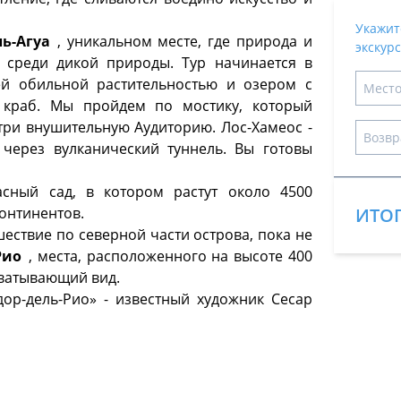
Укажите
ль-Агуа
, уникальном месте, где природа и
экскур
й среди дикой природы. Тур начинается в
оей обильной растительностью и озером с
й краб. Мы пройдем по мостику, который
утри внушительную Аудиторию. Лос-Хамеос -
 через вулканический туннель. Вы готовы
асный сад, в котором растут около 4500
континентов.
ИТО
ствие по северной части острова, пока не
Рио
, места, расположенного на высоте 400
хватывающий вид.
адор-дель-Рио» - известный художник Сесар