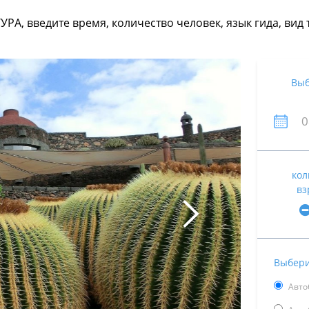
ТУРА, введите время, количество человек, язык гида, в
Выб
кол
вз
Выбери
Авто