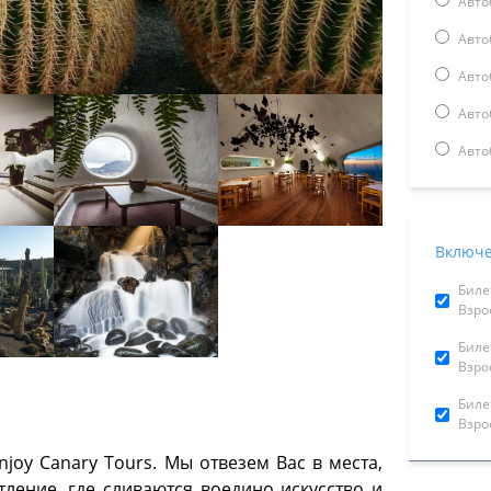
Авто
Авто
Авто
Авто
Авто
Включе
Биле
Взрос
Биле
Взрос
Биле
Взро
joy Canаry Tours. Мы отвезем Вас в места,
ление, где сливаются воедино искусство и