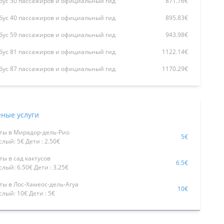
бус 30 пассажиров и официальный гид
871.76€
бус 40 пассажиров и официальный гид
895.83€
бус 59 пассажиров и официальный гид
943.98€
бус 81 пассажиров и официальный гид
1122.14€
бус 87 пассажиров и официальный гид
1170.29€
ные услуги
ты в Мирадор-дель-Рио
5€
лый: 5€ Дети : 2.50€
ты в сад кактусов
6.5€
лый: 6.50€ Дети : 3.25€
ты в Лос-Хамеос-дель-Агуа
10€
слый: 10€ Дети : 5€