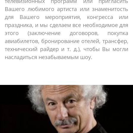
телевизионных программ или пригласить
Вашего любимого артиста или знаменитость
для Вашего мероприятия, конгресса или
праздника, и мы сделаем все необходимое для
этого (заключение договоров, покупка
авиабилетов, бронирование отелей, трансфер,
технический райдер и т. д.), чтобы Вы могли
насладиться незабываемым шоу.