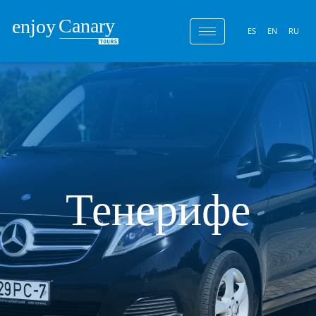
ES
EN
RU
Тенерифе