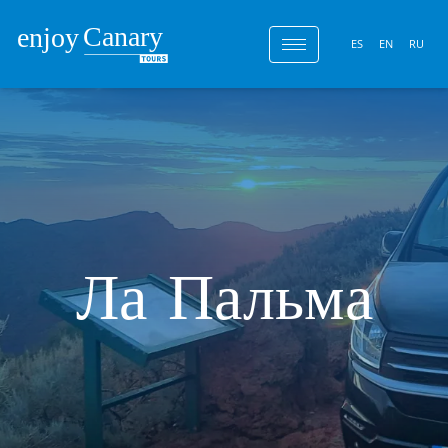
ES
EN
RU
Ла Пальма