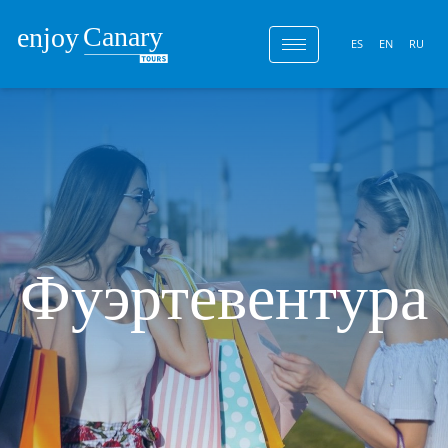
ES
EN
RU
Фуэртевентура