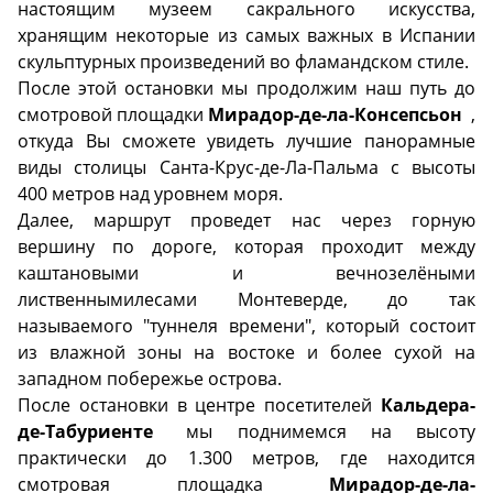
настоящим музеем сакрального искусства,
хранящим некоторые из самых важных в Испании
скульптурных произведений во фламандском стиле.
После этой остановки мы продолжим наш путь до
смотровой площадки
Мирадор-де-ла-Консепсьон
,
откуда Вы сможете увидеть лучшие панорамные
виды столицы Санта-Крус-де-Ла-Пальма с высоты
400 метров над уровнем моря.
Далее, маршрут проведет нас через горную
вершину по дороге, которая проходит между
каштановыми и
вечнозелёными
лиственными
лесами Монтеверде, до так
называемого "туннеля времени", который состоит
из влажной зоны на востоке и более сухой на
западном побережье острова.
После остановки в центре посетителей
Кальдера-
де-Табуриенте
мы поднимемся на высоту
практически до 1.300 метров, где находится
смотровая площадка
Мирадор-де-ла-