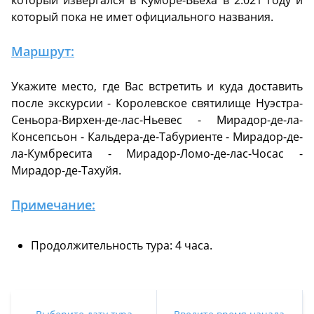
который извергался в Кумбре-Вьеха в 2.021 году и
который пока не имет официального названия.
Маршрут:
Укажите место, где Вас встретить и куда доставить
после экскурсии - Королевское святилище Нуэстра-
Сеньора-Вирхен-де-лас-Ньевес - Мирадор-де-ла-
Консепсьон - Кальдера-де-Табуриенте - Мирадор-де-
ла-Кумбресита - Мирадор-Ломо-де-лас-Чосас -
Мирадор-де-Тахуйя.
Примечание:
Продолжительность тура: 4 часа.