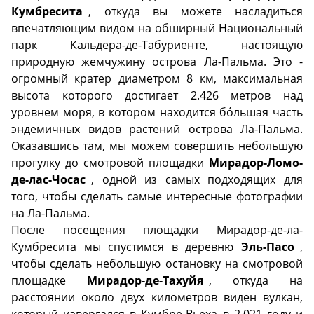
Кумбресита
, откуда вы можете насладиться
впечатляющим видом на обширный Национальный
парк Кальдера-де-Табуриенте, настоящую
природную жемчужину острова Ла-Пальма. Это -
огромный кратер диаметром 8 км, максимальная
высота которого достигает 2.426 метров над
уровнем моря, в котором находится бóльшая часть
эндемичных видов растений острова Ла-Пальма.
Оказавшись там, мы можем совершить небольшую
прогулку до смотровой площадки
Мирадор-Ломо-
де-лас-Чосас
, одной из самых подходящих для
того, чтобы сделать самые интересные фотографии
на Ла-Пальма.
После посещения площадки Мирадор-де-ла-
Кумбресита мы спустимся в деревню
Эль-Пасо
,
чтобы сделать небольшую остановку на смотровой
площадке
Мирадор-де-Тахуйя
, откуда на
расстоянии около двух километров виден вулкан,