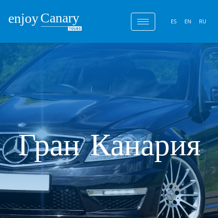
ES
EN
RU
Гран Канария