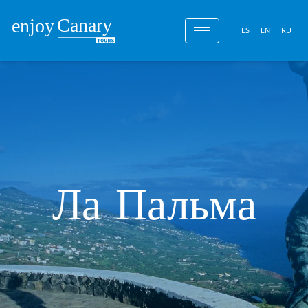
ES
EN
RU
Ла Пальма