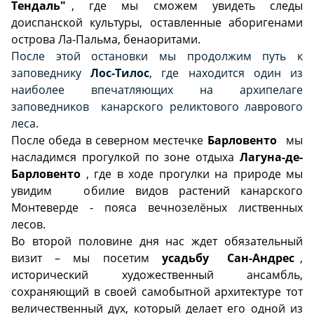
Тендаль"
, где мы сможем увидеть следы
доиспанской культуры, оставленные аборигенами
острова Ла-Пальма, бенаоритами.
После этой остановки мы продолжим путь к
заповеднику
Лос-Тилос
, где находится один из
наиболее впечатляющих на архипелаге
заповедников канарского реликтового лаврового
леса.
После обеда в северном местечке
Барловенто
мы
насладимся прогулкой по зоне отдыха
Лагуна-де-
Барловенто
, где в ходе прогулки на природе мы
увидим обилие видов растений канарского
Монтеверде -
пояса вечнозелёных лиственных
лесов
.
Во второй половине дня нас ждет обязательный
визит – мы посетим
усадьбу
Сан-Андрес
,
исторический художественный ансамбль,
сохраняющий в своей самобытной архитектуре тот
величественный дух, который делает его одной из