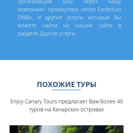
организацию шоу через нашу
компанию- промоутера «Artes Escénicas
DMB», и другие услуги, которые Вы
можете найти на нашем сайте в
разделе Другие услуги.
ПОХОЖИЕ ТУРЫ
Enjoy Canary Tours предлагает Bам более 40
туров на Канарскиx островаx